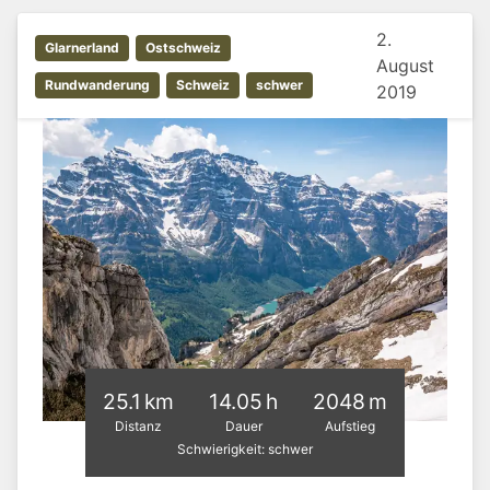
2.
Glarnerland
Ostschweiz
August
Rundwanderung
Schweiz
schwer
2019
25.1 km
14.05 h
2048 m
Distanz
Dauer
Aufstieg
Schwierigkeit: schwer