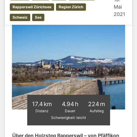
Mai
Rapperswil Zürichsee
Region Zürich
2021
Schweiz
See
17.4 km
4.94 h
224 m
Distanz
Dauer
Aufstieg
Schwierigkeit: leicht
Über den Holzsteg Rapperswil – von Pfäffikon