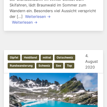
Skifahren, lädt Braunwald im Sommer zum
Wandern ein. Besonders viel Aussicht verspricht
der […]
Weiterlesen →
Weiterlesen →
4.
Gipfel
Heidiland
mittel
Ostschweiz
August
Rundwanderung
Schweiz
See
Top
2020