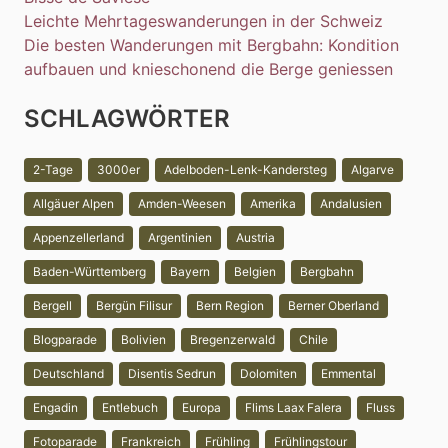
Leichte Mehrtageswanderungen in der Schweiz
Die besten Wanderungen mit Bergbahn: Kondition
aufbauen und knieschonend die Berge geniessen
SCHLAGWÖRTER
2-Tage
3000er
Adelboden-Lenk-Kandersteg
Algarve
Allgäuer Alpen
Amden-Weesen
Amerika
Andalusien
Appenzellerland
Argentinien
Austria
Baden-Württemberg
Bayern
Belgien
Bergbahn
Bergell
Bergün Filisur
Bern Region
Berner Oberland
Blogparade
Bolivien
Bregenzerwald
Chile
Deutschland
Disentis Sedrun
Dolomiten
Emmental
Engadin
Entlebuch
Europa
Flims Laax Falera
Fluss
Fotoparade
Frankreich
Frühling
Frühlingstour