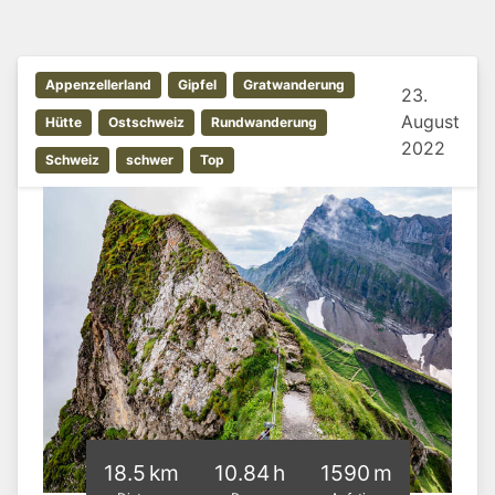
Appenzellerland
Gipfel
Gratwanderung
23.
August
Hütte
Ostschweiz
Rundwanderung
2022
Schweiz
schwer
Top
18.5 km
10.84 h
1590 m