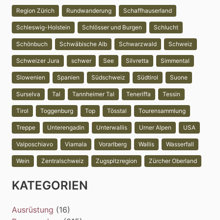
Region Zürich
Rundwanderung
Schaffhauserland
Schleswig-Holstein
Schlösser und Burgen
Schlucht
Schönbuch
Schwäbische Alb
Schwarzwald
Schweiz
Schweizer Jura
schwer
See
Silvretta
Simmental
Slowenien
Spanien
Südschweiz
Südtirol
Suone
Surselva
Tal
Tannheimer Tal
Teneriffa
Tessin
Tirol
Toggenburg
Top
Tösstal
Tourensammlung
Treppe
Unterengadin
Unterwallis
Urner Alpen
USA
Valposchiavo
Viamala
Vorarlberg
Wallis
Wasserfall
Wein
Zentralschweiz
Zugspitzregion
Zürcher Oberland
KATEGORIEN
Ausrüstung
(16)