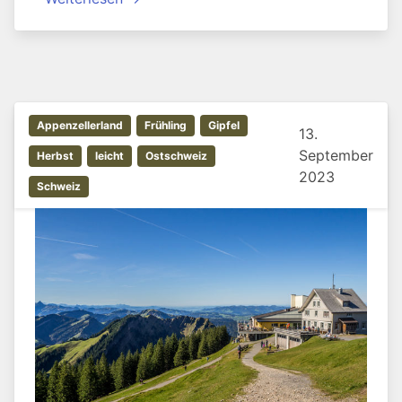
Appenzellerland
Frühling
Gipfel
13.
September
Herbst
leicht
Ostschweiz
2023
Schweiz