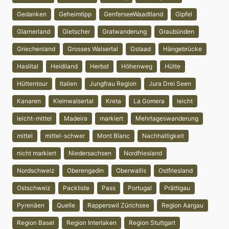
Gedanken
Geheimtipp
GenferseeWaadtland
Gipfel
Glarnerland
Gletscher
Gratwanderung
Graubünden
Griechenland
Grosses Walsertal
Gstaad
Hängebrücke
Haslital
Heidiland
Herbst
Höhenweg
Hütte
Hüttentour
Italien
Jungfrau Region
Jura Drei Seen
Kanaren
Kleinwalsertal
Kreta
La Gomera
leicht
leicht-mittel
Madeira
markiert
Mehrtageswanderung
mittel
mittel-schwer
Mont Blanc
Nachhaltigkeit
nicht markiert
Niedersachsen
Nordfriesland
Nordschweiz
Oberengadin
Oberwallis
Ostfriesland
Ostschweiz
Packliste
Pass
Portugal
Prättigau
Pyrenäen
Quelle
Rapperswil Zürichsee
Region Aargau
Region Basel
Region Interlaken
Region Stuttgart