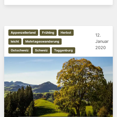
Appenzellerland
Frühling
Herbst
12.
Januar
leicht
Mehrtageswanderung
2020
Ostschweiz
Schweiz
Toggenburg