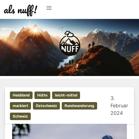
als nuff!
Heidiland
Hütte
leicht-mittel
3.
Februar
markiert
Ostschweiz
Rundwanderung
2024
Schweiz